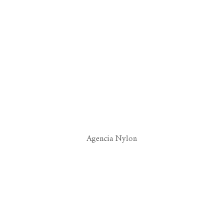
Agencia Nylon