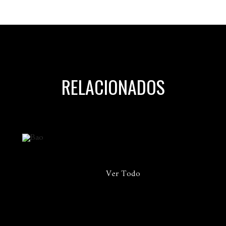
RELACIONADOS
Web
Ver Todo
HAY! BAO